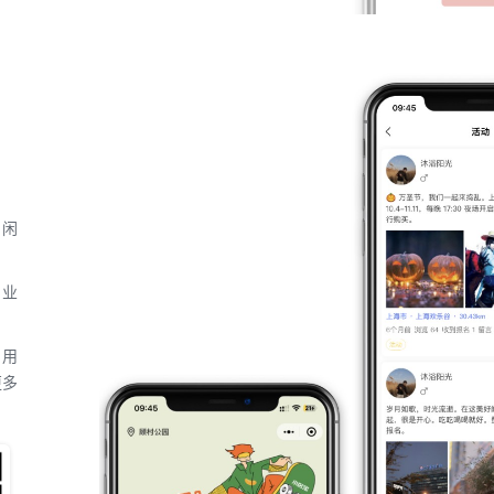
、闲
，业
，用
更多