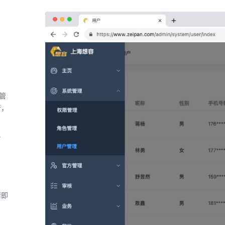
台管
行，
+
情即